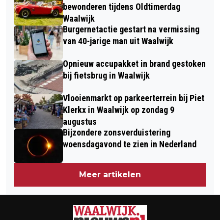
VOEDSELBANK
OP REGIOTEAM
bewonderen tijdens Oldtimerdag
Waalwijk
Burgernetactie gestart na vermissing
van 40-jarige man uit Waalwijk
Opnieuw accupakket in brand gestoken
bij fietsbrug in Waalwijk
Vlooienmarkt op parkeerterrein bij Piet
Klerkx in Waalwijk op zondag 9
augustus
Bijzondere zonsverduistering
woensdagavond te zien in Nederland
Meer artikelen