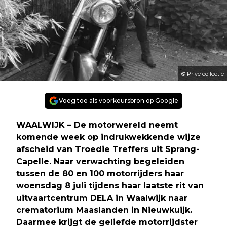
© Prive collectie
Voeg toe als voorkeursbron op Google
WAALWIJK – De motorwereld neemt
komende week op indrukwekkende wijze
afscheid van Troedie Treffers uit Sprang-
Capelle. Naar verwachting begeleiden
tussen de 80 en 100 motorrijders haar
woensdag 8 juli tijdens haar laatste rit van
uitvaartcentrum DELA in Waalwijk naar
crematorium Maaslanden in Nieuwkuijk.
Daarmee krijgt de geliefde motorrijdster