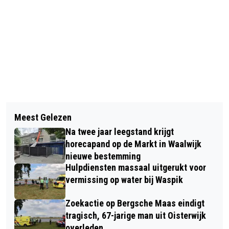
Vorig artikel
Volgend artikel
BELEEF EN PROEF DE WONDERLIJKE
Meest Gelezen
RKC WAALWIJK SPEELT GELIJK
WERELD VAN DE BIJEN TIJDENS DE
Na twee jaar leegstand krijgt
TEGEN JONG AZ IN TWEEDE
OPEN IMKERIJDAG
horecapand op de Markt in Waalwijk
OEFENDUEL
nieuwe bestemming
Hulpdiensten massaal uitgerukt voor
vermissing op water bij Waspik
Zoekactie op Bergsche Maas eindigt
tragisch, 67-jarige man uit Oisterwijk
overleden