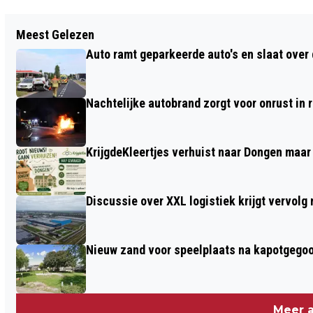
Vorig artikel
Meest Gelezen
VAN MOSSEL MG TACHOS GRIJPT
Auto ramt geparkeerde auto's en slaat over 
NAAST TITEL MAAR HOUDT
PROMOTIEDROOM LEVEND
Nachtelijke autobrand zorgt voor onrust in
KrijgdeKleertjes verhuist naar Dongen maar
Discussie over XXL logistiek krijgt vervol
Nieuw zand voor speelplaats na kapotgegooi
Meer a