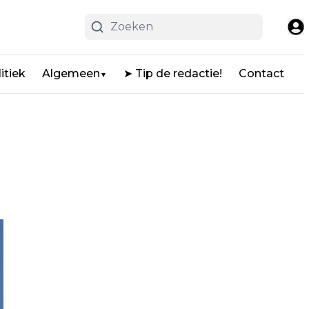
itiek
Algemeen
➤ Tip de redactie!
Contact
▼