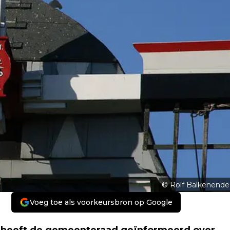
© Rolf Balkenende
Voeg toe als voorkeursbron op Google
heeft de gemeenteraad geïnformeerd over