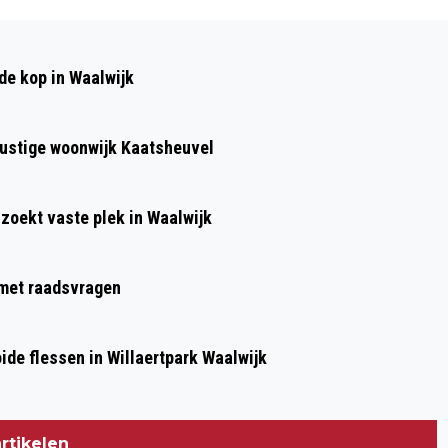
Volgend artikel
VOORLEZEN IN DE SAMENTUIN BRENGT
de kop in Waalwijk
VERHALEN TOT LEVEN IN SPRANG-
CAPELLE
 rustige woonwijk Kaatsheuvel
 zoekt vaste plek in Waalwijk
g met raadsvragen
de flessen in Willaertpark Waalwijk
rtikelen