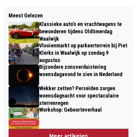
Vorig artikel
Volgend artikel
SPRANG-CAPELSE ONDERNEMER
Meest Gelezen
GROTE GARAGEVERKOOP BIJ
LEENTJE VAN WANROOIJ-HENRAAT
Klassieke auto’s en vrachtwagens te
ZANDDONK UNITED OP ZATERDAG 27
OP COVER VAN ZAKENVROUWEN
bewonderen tijdens Oldtimerdag
JUNI
Waalwijk
Vlooienmarkt op parkeerterrein bij Piet
Klerkx in Waalwijk op zondag 9
augustus
Bijzondere zonsverduistering
woensdagavond te zien in Nederland
Wekker zetten? Perseïden zorgen
woensdagnacht voor spectaculaire
sterrenregen
Workshop: Geboorteverhaal
Meer artikelen