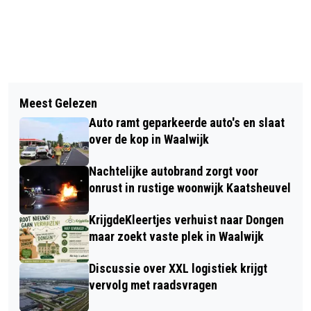
Vorig artikel
Volgend artikel
GLASVEZELCAMPAGNE VAN START IN
Meest Gelezen
BURGEMEESTER BEZOEKT GETROFFEN
SPRANG-CAPELLE!
Auto ramt geparkeerde auto's en slaat
ONDERNEMERS CENTRUM WAALWIJK
over de kop in Waalwijk
Nachtelijke autobrand zorgt voor
onrust in rustige woonwijk Kaatsheuvel
KrijgdeKleertjes verhuist naar Dongen
maar zoekt vaste plek in Waalwijk
Discussie over XXL logistiek krijgt
vervolg met raadsvragen