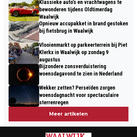
Klassieke auto’s en vrachtwagens te
VERRIJKEN LANDSCHAP
31)
bewonderen tijdens Oldtimerdag
BEDRIJVENPARK HAVEN
Waalwijk
Opnieuw accupakket in brand gestoken
bij fietsbrug in Waalwijk
Vlooienmarkt op parkeerterrein bij Piet
Klerkx in Waalwijk op zondag 9
augustus
Bijzondere zonsverduistering
woensdagavond te zien in Nederland
Wekker zetten? Perseïden zorgen
woensdagnacht voor spectaculaire
sterrenregen
Meer artikelen