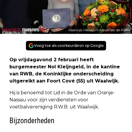
Waalwijk.nieuws.nl Alexander de Peffer
Voeg toe als voorkeursbron op Google
Op vrijdagavond 2 februari heeft
burgemeester Nol Kleijngeld, in de kantine
van RWB, de Koninklijke onderscheiding
uitgereikt aan Foort Cové (55) uit Waalwijk.
Hij is benoemd tot Lid in de Orde van Oranje-
Nassau voor zijn verdiensten voor
voetbalvereniging R.W.B. uit Waalwijk.
Bijzonderheden