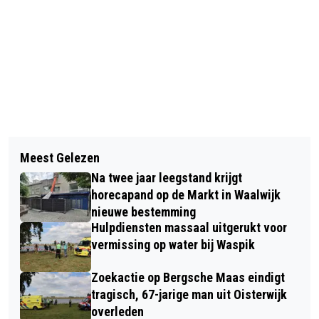
Vorig artikel
Volgend artikel
AUTO VLIEGT UIT DE BOCHT A59 EN
Meest Gelezen
GEWONDE MAN GEDRAAGT ZICH
BELANDT OP ZIJKANT, VROUW RAAKT
Na twee jaar leegstand krijgt
AGRESSIEF, POLITIE GRIJPT IN
GEWOND
horecapand op de Markt in Waalwijk
nieuwe bestemming
Hulpdiensten massaal uitgerukt voor
vermissing op water bij Waspik
Zoekactie op Bergsche Maas eindigt
tragisch, 67-jarige man uit Oisterwijk
overleden