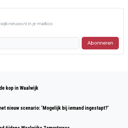
ijk.nieuws.nl in je mailbox
Abonneren
Volgend artikel
GESCHIEDENIS VAN DE MAASROUTE
de kop in Waalwijk
et nieuw scenario: ‘Mogelijk bij iemand ingestapt?’
ond tijdens Waalwijks Zomerterras