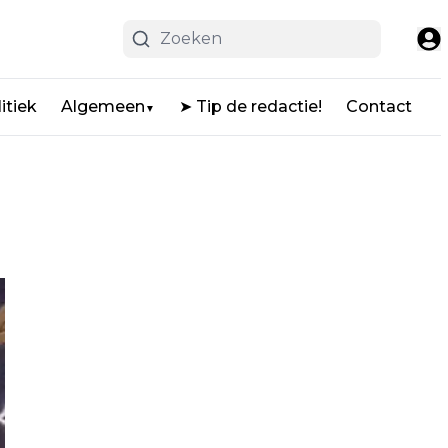
itiek
Algemeen
➤ Tip de redactie!
Contact
▼