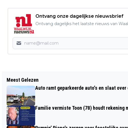
Ontvang onze dagelijkse nieuwsbrief
Ontvang dagelijks het laatste nieuws van Waalw
Vorig artikel
Meest Gelezen
TWEE INBRAKEN IN LOON OP ZAND,
Auto ramt geparkeerde auto's en slaat over 
POLITIE ZOEKT GETUIGEN
Familie vermiste Toon (78) houdt rekening m
Pumpin’ Piano’s zorgen voor feestelijke av