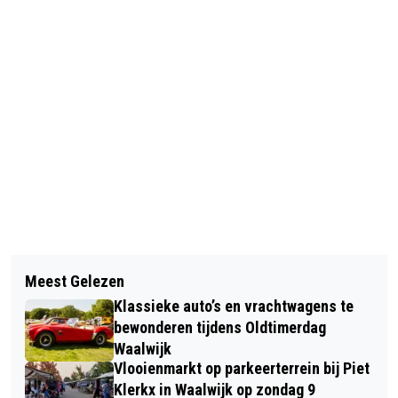
Vorig artikel
Volgend artikel
TE KOOP: MAURITSSTRAAT 16
Meest Gelezen
AANRIJDING MIDDEN-BRABANTWEG,
SPRANG-CAPELLE
Klassieke auto’s en vrachtwagens te
EEN BESTUURDER RAAKT GEWOND
bewonderen tijdens Oldtimerdag
Waalwijk
Vlooienmarkt op parkeerterrein bij Piet
Klerkx in Waalwijk op zondag 9