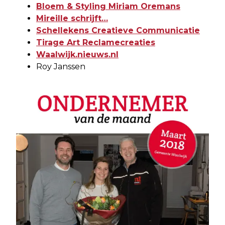
Bloem & Styling Miriam Oremans
Mireille schrijft…
Schellekens Creatieve Communicatie
Tirage Art Reclamecreaties
Waalwijk.nieuws.nl
Roy Janssen