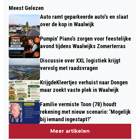
Volgend artikel
VOLOP LIVE ENTERTAINMENT EN
Meest Gelezen
NAZATEN MARKANTE TREURWILG
‘VERNIEUWDE’ PYTHON IN DE
Auto ramt geparkeerde auto's en slaat
GEPLANT BIJ KAPELSCHE VEER
EFTELING
over de kop in Waalwijk
Pumpin’ Piano’s zorgen voor feestelijke
avond tijdens Waalwijks Zomerterras
Discussie over XXL logistiek krijgt
vervolg met raadsvragen
KrijgdeKleertjes verhuist naar Dongen
maar zoekt vaste plek in Waalwijk
Familie vermiste Toon (78) houdt
rekening met nieuw scenario: ‘Mogelijk
bij iemand ingestapt?’
Meer artikelen