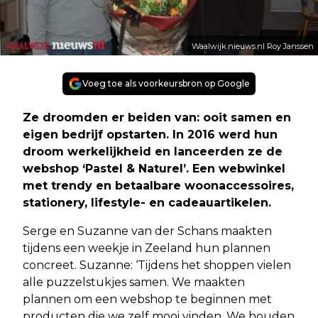
Waalwijk.nieuws.nl Roy Janssen
Voeg toe als voorkeursbron op Google
Ze droomden er beiden van: ooit samen en
eigen bedrijf opstarten. In 2016 werd hun
droom werkelijkheid en lanceerden ze de
webshop ‘Pastel & Naturel’. Een webwinkel
met trendy en betaalbare woonaccessoires,
stationery, lifestyle- en cadeauartikelen.
Serge en Suzanne van der Schans maakten
tijdens een weekje in Zeeland hun plannen
concreet. Suzanne: ‘Tijdens het shoppen vielen
alle puzzelstukjes samen. We maakten
plannen om een webshop te beginnen met
producten die we zelf mooi vinden. We houden