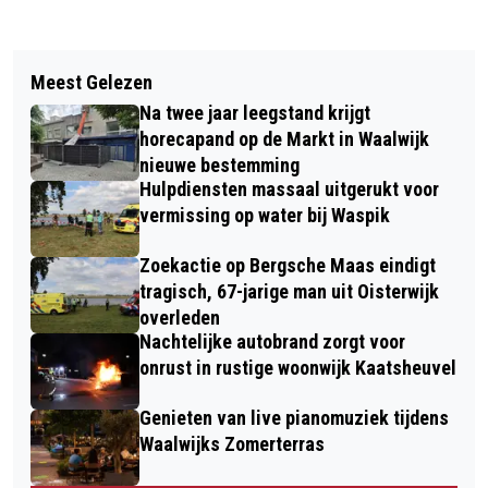
Vorig artikel
Volgend artikel
111 BEKEURINGEN UITGEDEELD BIJ
Meest Gelezen
AUTOMOBILIST ONDER INVLOED VAN
INZET TOURINGCAR
Na twee jaar leegstand krijgt
DRUGS SLAAT MET AUTO OVER DE
horecapand op de Markt in Waalwijk
KOP OP MIDDEN-BRABANTWEG
nieuwe bestemming
Hulpdiensten massaal uitgerukt voor
vermissing op water bij Waspik
Zoekactie op Bergsche Maas eindigt
tragisch, 67-jarige man uit Oisterwijk
overleden
Nachtelijke autobrand zorgt voor
onrust in rustige woonwijk Kaatsheuvel
Genieten van live pianomuziek tijdens
Waalwijks Zomerterras