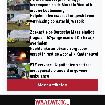
BROK
RKC WAALWIJK
horecapand op de Markt in Waalwijk
nieuwe bestemming
Hulpdiensten massaal uitgerukt voor
vermissing op water bij Waspik
Zoekactie op Bergsche Maas eindigt
tragisch, 67-jarige man uit Oisterwijk
overleden
Nachtelijke autobrand zorgt voor
onrust in rustige woonwijk Kaatsheuvel
ETZ vervoert IC-patiënten voortaan
met speciale brancard in gewone
ambulance
Meer artikelen