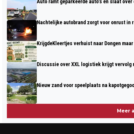
Auto ramt geparkeerde auto's en slaat over 
AVOND BIJ MART BROK
Nachtelijke autobrand zorgt voor onrust in
KrijgdeKleertjes verhuist naar Dongen maar
Discussie over XXL logistiek krijgt vervol
Nieuw zand voor speelplaats na kapotgegooi
Meer a