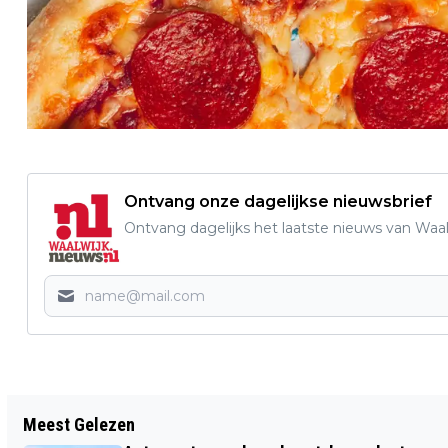
Ontvang onze dagelijkse nieuwsbrief
Ontvang dagelijks het laatste nieuws van Waalw
Vorig artikel
Meest Gelezen
ZATERDAGAVOND 29 JULI KARAOKE