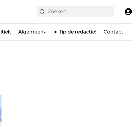
itiek
Algemeen
➤ Tip de redactie!
Contact
▼