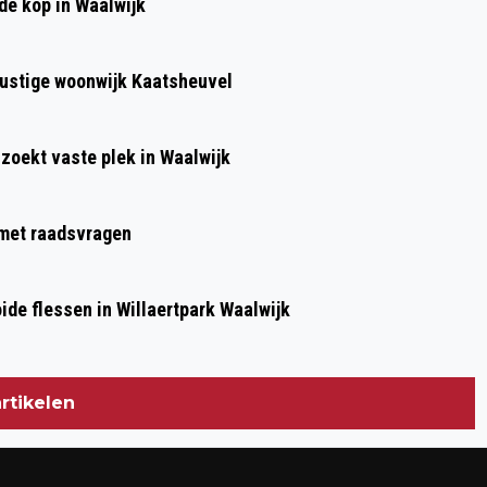
de kop in Waalwijk
WAALWIJK EN THELOCALGYM
BUNDELEN HUN KRACHTEN VOOR EEN
 rustige woonwijk Kaatsheuvel
GEZONDE EN GEZELLIGE LANGSTRAAT!
 zoekt vaste plek in Waalwijk
g met raadsvragen
de flessen in Willaertpark Waalwijk
rtikelen