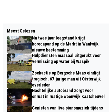
Vorig artikel
Volgend artikel
EERSTE DEEL DRONGELENS
Meest Gelezen
GEMEENTE WAALWIJK KONDIGT
KANAALWEG OPENT OP 6 JULI BIJ
Na twee jaar leegstand krijgt
SUBSIDIEKORTING VOOR CULTURELE
WAALWIJK
horecapand op de Markt in Waalwijk
PARTNERS AAN
nieuwe bestemming
Hulpdiensten massaal uitgerukt voor
vermissing op water bij Waspik
Zoekactie op Bergsche Maas eindigt
tragisch, 67-jarige man uit Oisterwijk
overleden
Nachtelijke autobrand zorgt voor
onrust in rustige woonwijk Kaatsheuvel
Genieten van live pianomuziek tijdens