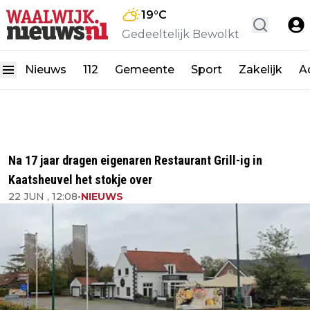
19
°C
Gedeeltelijk Bewolkt
Nieuws
112
Gemeente
Sport
Zakelijk
A
Na 17 jaar dragen eigenaren Restaurant Grill-ig in
Kaatsheuvel het stokje over
22 JUN , 12:08
•
NIEUWS