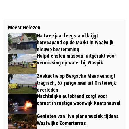
Vorig artikel
Volgend artikel
RKC WAALWIJK HAALT DOELMAN
Meest Gelezen
AFVALINZAMELING IN WAALWIJK
NIEK SCHIKS OP HUURBASIS VAN PSV
Na twee jaar leegstand krijgt
START TIJDELIJK EERDER VANWEGE
horecapand op de Markt in Waalwijk
HITTE
nieuwe bestemming
Hulpdiensten massaal uitgerukt voor
vermissing op water bij Waspik
Zoekactie op Bergsche Maas eindigt
tragisch, 67-jarige man uit Oisterwijk
overleden
Nachtelijke autobrand zorgt voor
onrust in rustige woonwijk Kaatsheuvel
Genieten van live pianomuziek tijdens
Waalwijks Zomerterras