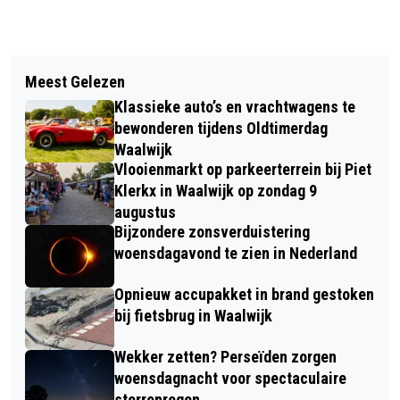
Vorig artikel
Volgend artikel
PUZZELOCHTEND IN DEN BOLDER
Meest Gelezen
SPORTEN, MUZIEK EN IMPACT:
BRENGT PUZZELLIEFHEBBERS
Klassieke auto’s en vrachtwagens te
PADELTOERNOOI VOOR HET GOEDE
MAANDELIJKS SAMEN
bewonderen tijdens Oldtimerdag
DOEL IN WAALWIJK
Waalwijk
Vlooienmarkt op parkeerterrein bij Piet
Klerkx in Waalwijk op zondag 9
augustus
Bijzondere zonsverduistering
woensdagavond te zien in Nederland
Opnieuw accupakket in brand gestoken
bij fietsbrug in Waalwijk
Wekker zetten? Perseïden zorgen
woensdagnacht voor spectaculaire
sterrenregen