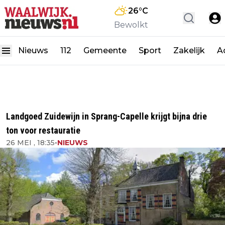
26
°C
Bewolkt
Nieuws
112
Gemeente
Sport
Zakelijk
A
Landgoed Zuidewijn in Sprang-Capelle krijgt bijna drie
ton voor restauratie
26 MEI , 18:35
•
NIEUWS