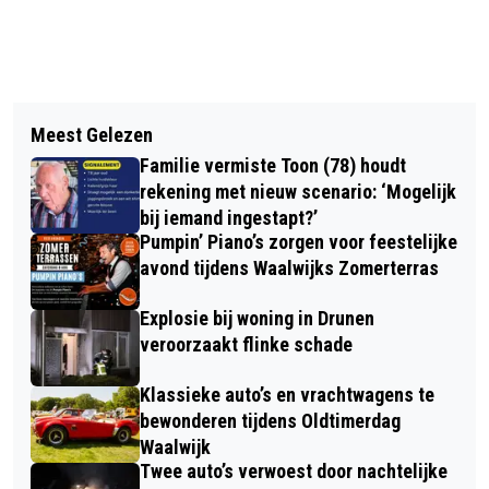
Vorig artikel
Volgend artikel
MUSICALGROEP M-WORKX
Meest Gelezen
HUIS VAN WAALWIJK ZOEKT
TROTSEERT HITTE TIJDENS
Familie vermiste Toon (78) houdt
VRIJWILLIGERS VOOR ACTIVITEITEN
REPETITIES IN WAALWIJK
rekening met nieuw scenario: ‘Mogelijk
EN ONTVANGST
bij iemand ingestapt?’
Pumpin’ Piano’s zorgen voor feestelijke
avond tijdens Waalwijks Zomerterras
Explosie bij woning in Drunen
veroorzaakt flinke schade
Klassieke auto’s en vrachtwagens te
bewonderen tijdens Oldtimerdag
Waalwijk
Twee auto’s verwoest door nachtelijke