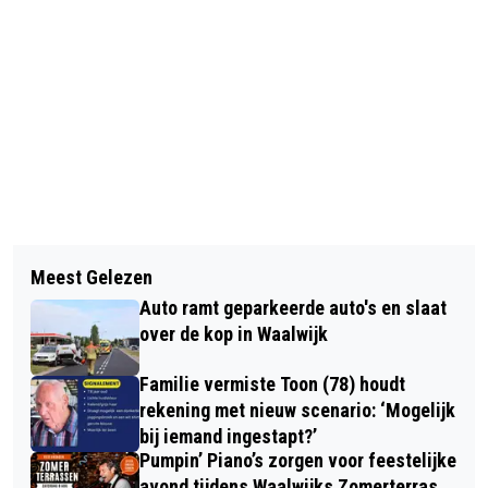
Vorig artikel
Volgend artikel
TACHOS HANDBAL; GOED SPEL MAAR
Meest Gelezen
WEKELIJKSE BEKENDMAKINGEN
GEEN PUNTEN TEGEN ACHILLES
Auto ramt geparkeerde auto's en slaat
GEMEENTE WAALWIJK (WEEK 40)
BOCHOLT (B)
over de kop in Waalwijk
Familie vermiste Toon (78) houdt
rekening met nieuw scenario: ‘Mogelijk
bij iemand ingestapt?’
Pumpin’ Piano’s zorgen voor feestelijke
avond tijdens Waalwijks Zomerterras