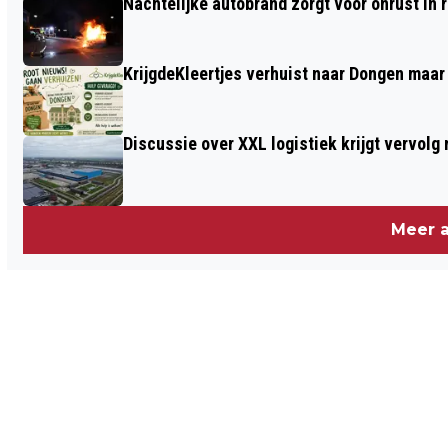
Nachtelijke autobrand zorgt voor onrust in
KrijgdeKleertjes verhuist naar Dongen maar
Discussie over XXL logistiek krijgt vervol
Meer a