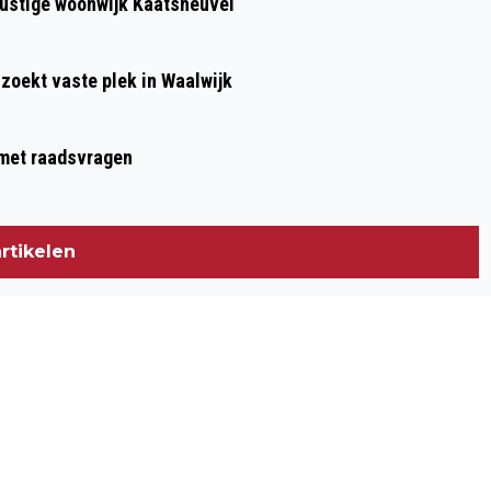
 rustige woonwijk Kaatsheuvel
 zoekt vaste plek in Waalwijk
g met raadsvragen
rtikelen