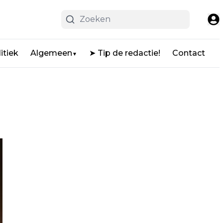
itiek
Algemeen
➤ Tip de redactie!
Contact
▼