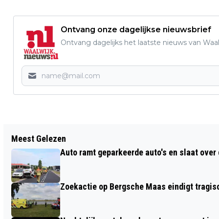
Ontvang onze dagelijkse nieuwsbrief
Ontvang dagelijks het laatste nieuws van Waalw
Vorig artikel
Meest Gelezen
THEMAMIDDAG ‘IS ER LEVEN NA DE
Auto ramt geparkeerde auto's en slaat over 
DOOD?’ BIJ THEATER DE LEEST
Zoekactie op Bergsche Maas eindigt tragisc