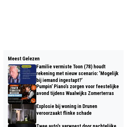
Vorig artikel
Volgend artikel
INBREKERS SLAAN MEERDERE KEREN
Meest Gelezen
JUWELIER CORTENBACH IN
TOE IN WASPIK
Familie vermiste Toon (78) houdt
WAALWIJK SLUIT EIND DIT JAAR DE
rekening met nieuw scenario: ‘Mogelijk
DEUREN
bij iemand ingestapt?’
Pumpin’ Piano’s zorgen voor feestelijke
avond tijdens Waalwijks Zomerterras
Explosie bij woning in Drunen
veroorzaakt flinke schade
Twee auto’s verwoest door nachtelijke