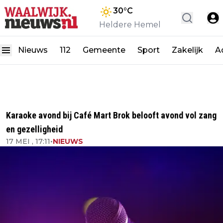
30
°C
Heldere Hemel
Nieuws
112
Gemeente
Sport
Zakelijk
A
Karaoke avond bij Café Mart Brok belooft avond vol zang
en gezelligheid
17 MEI , 17:11
•
NIEUWS