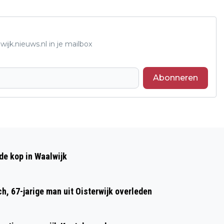
ijk.nieuws.nl in je mailbox
Abonneren
Volgend artikel
FRÜHSHOPFESTIVAL IN WAALWIJK
de kop in Waalwijk
BRENGT MUZIEK, GEZELLIGHEID EN
STEUN VOOR HOSPICE SAMEN
h, 67-jarige man uit Oisterwijk overleden