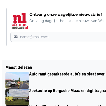
Ontvang onze dagelijkse nieuwsbrief
Ontvang dagelijks het laatste nieuws van Waalw
Vorig artikel
Meest Gelezen
VROUW RAAKT ZWAARGEWOND NA
Auto ramt geparkeerde auto's en slaat over 
ONWELWORDING OP FIETS IN DRUNEN
Zoekactie op Bergsche Maas eindigt tragisc