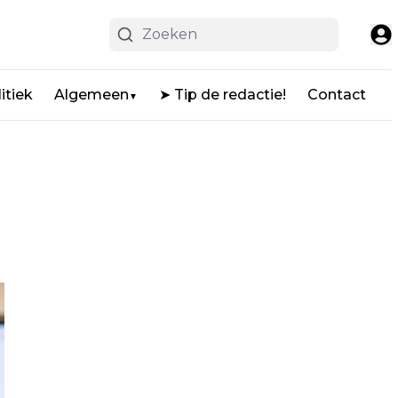
itiek
Algemeen
➤ Tip de redactie!
Contact
▼