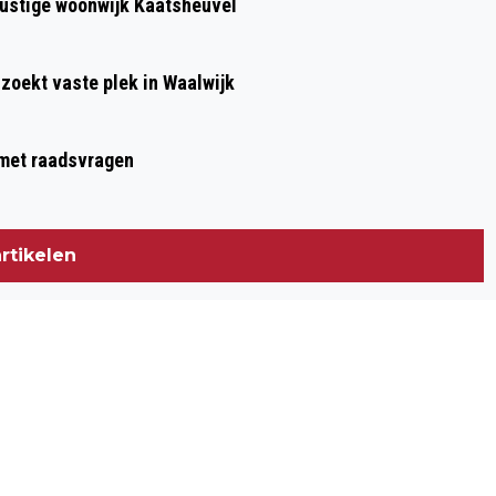
 rustige woonwijk Kaatsheuvel
 zoekt vaste plek in Waalwijk
g met raadsvragen
rtikelen