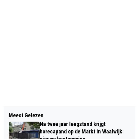
Vorig artikel
Volgend artikel
MANNENKOOR 'LA RENAISSANCE' IN
Meest Gelezen
TARIFERING VAN DE BERGSCHE
DE SINT JAN
Na twee jaar leegstand krijgt
MAASVEREN EEN FEIT
horecapand op de Markt in Waalwijk
nieuwe bestemming