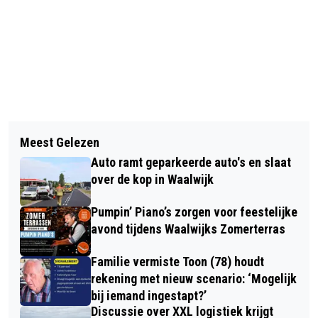
Vorig artikel
Volgend artikel
BIJZONDERE EXPOSITIE OVER
Meest Gelezen
SCHOENENKWARTIER BEHAALT TOP
BRABANTSE ZALIGEN EN HEILIGEN IN
Auto ramt geparkeerde auto's en slaat
10-NOTERING BIJ DAGJEWEG.NL
DE SINT-JAN
over de kop in Waalwijk
AWARDS
Pumpin’ Piano’s zorgen voor feestelijke
avond tijdens Waalwijks Zomerterras
Familie vermiste Toon (78) houdt
rekening met nieuw scenario: ‘Mogelijk
bij iemand ingestapt?’
Discussie over XXL logistiek krijgt