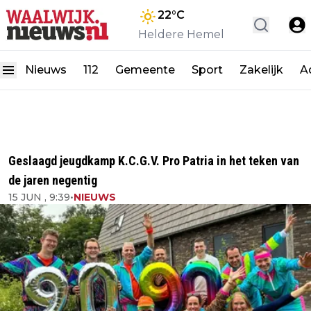
22
°C
Heldere Hemel
Nieuws
112
Gemeente
Sport
Zakelijk
A
Geslaagd jeugdkamp K.C.G.V. Pro Patria in het teken van
de jaren negentig
15 JUN , 9:39
•
NIEUWS