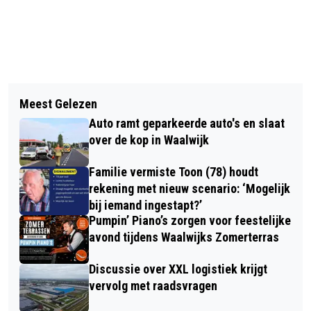
Vorig artikel
Volgend artikel
ETOS WAALWIJK EN KAATSHEUVEL
Meest Gelezen
VC ATAK’55 HOFLEVERANCIER VAN
STEUNEN REGIONALE STAKING MAAR
Auto ramt geparkeerde auto's en slaat
WINTERKAMPIOENEN
WINKELS GAAN DONDERDAG 22
over de kop in Waalwijk
DECEMBER NIET DICHT
Familie vermiste Toon (78) houdt
rekening met nieuw scenario: ‘Mogelijk
bij iemand ingestapt?’
Pumpin’ Piano’s zorgen voor feestelijke
avond tijdens Waalwijks Zomerterras
Discussie over XXL logistiek krijgt
vervolg met raadsvragen