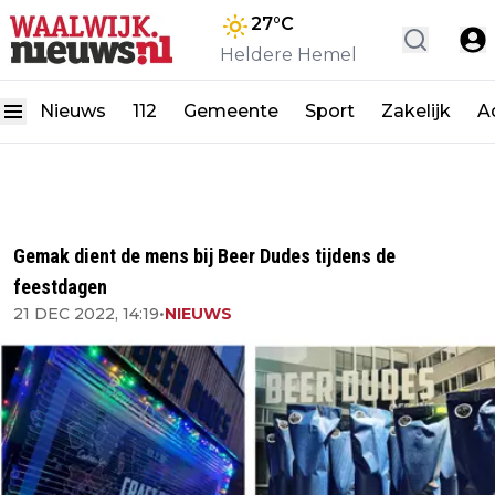
27
°C
Heldere Hemel
Nieuws
112
Gemeente
Sport
Zakelijk
A
Gemak dient de mens bij Beer Dudes tijdens de
feestdagen
21 DEC 2022, 14:19
•
NIEUWS