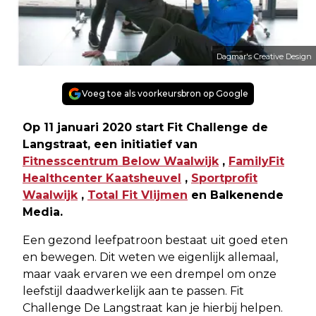
Dagmar's Creative Design
Voeg toe als voorkeursbron op Google
Op 11 januari 2020 start Fit Challenge de
Langstraat, een initiatief van
Fitnesscentrum Below Waalwijk
,
FamilyFit
Healthcenter Kaatsheuvel
,
Sportprofit
Waalwijk
,
Total Fit Vlijmen
en Balkenende
Media.
Een gezond leefpatroon bestaat uit goed eten
en bewegen. Dit weten we eigenlijk allemaal,
maar vaak ervaren we een drempel om onze
leefstijl daadwerkelijk aan te passen. Fit
Challenge De Langstraat kan je hierbij helpen.