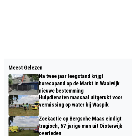
Vorig artikel
Volgend artikel
S.V. CAPELLE SPEELT GELIJK TEGEN
Meest Gelezen
53E LIDO-CROSS WAALWIJK
ZWALUWE: 1-1
Na twee jaar leegstand krijgt
SUCCESVOL VERLOPEN
horecapand op de Markt in Waalwijk
nieuwe bestemming
Hulpdiensten massaal uitgerukt voor
vermissing op water bij Waspik
Zoekactie op Bergsche Maas eindigt
tragisch, 67-jarige man uit Oisterwijk
overleden