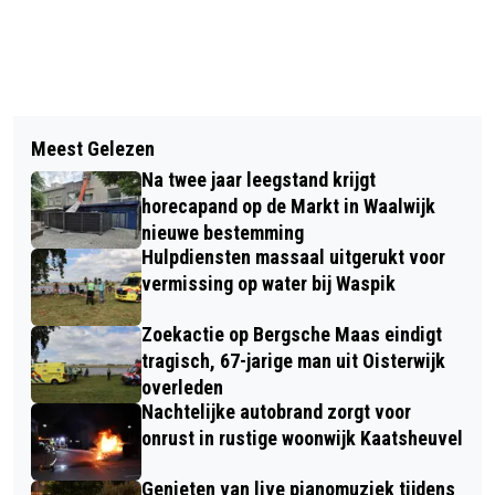
Vorig artikel
Volgend artikel
AUTOBRAND IN DE
Meest Gelezen
PLATFORM INCLUSIEF WAALWIJK
BERNDIJKSESTRAAT KAATSHEUVEL
Na twee jaar leegstand krijgt
WINT WAALWIJK INSPIRATIEPRIJS
horecapand op de Markt in Waalwijk
2022
nieuwe bestemming
Hulpdiensten massaal uitgerukt voor
vermissing op water bij Waspik
Zoekactie op Bergsche Maas eindigt
tragisch, 67-jarige man uit Oisterwijk
overleden
Nachtelijke autobrand zorgt voor
onrust in rustige woonwijk Kaatsheuvel
Genieten van live pianomuziek tijdens