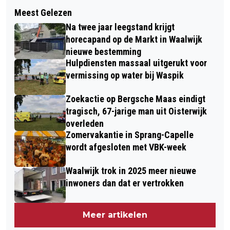
Volgend artikel
LEZING “HERFST IN VOLLE GLORIE”
Meest Gelezen
1 OP 3 NEDERLANDERS WIL HOGERE
DOOR LEO BRAND OP 16 NOVEMBER
Na twee jaar leegstand krijgt
ZORGPREMIE ROKERS
horecapand op de Markt in Waalwijk
nieuwe bestemming
Hulpdiensten massaal uitgerukt voor
vermissing op water bij Waspik
Zoekactie op Bergsche Maas eindigt
tragisch, 67-jarige man uit Oisterwijk
overleden
Zomervakantie in Sprang-Capelle
wordt afgesloten met VBK-week
Waalwijk trok in 2025 meer nieuwe
inwoners dan dat er vertrokken
Meer artikelen