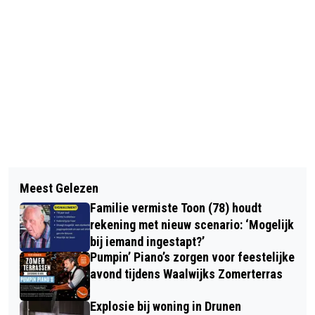
Vorig artikel
Volgend artikel
NIEUWE WATERTAPPUNTEN GEOPEND
Meest Gelezen
HERENBOEREN DE LANGSTRAAT
IN WASPIK EN WAALWIJK
Familie vermiste Toon (78) houdt
HEBBEN EEN SOK!
rekening met nieuw scenario: ‘Mogelijk
bij iemand ingestapt?’
Pumpin’ Piano’s zorgen voor feestelijke
avond tijdens Waalwijks Zomerterras
Explosie bij woning in Drunen