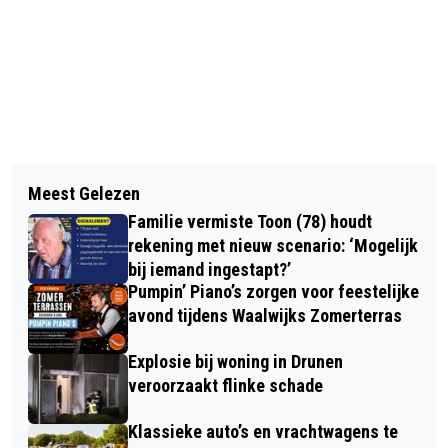
Vorig artikel
Volgend artikel
FIETSER LICHTGEWOND NA
Meest Gelezen
WAALWIJKSE ZOMERWEKEN MAKEN
AANRIJDING MET AUTO OP CESAR
Familie vermiste Toon (78) houdt
DE ZOMER TOT EEN FEESTJE VOOR
FRANCKLAAN IN WAALWIJK
rekening met nieuw scenario: ‘Mogelijk
IEDEREEN
bij iemand ingestapt?’
Pumpin’ Piano’s zorgen voor feestelijke
avond tijdens Waalwijks Zomerterras
Explosie bij woning in Drunen
veroorzaakt flinke schade
Klassieke auto’s en vrachtwagens te