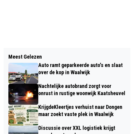
Vorig artikel
Volgend artikel
TPV WAALWIJK 4 KROONT ZICH
Meest Gelezen
BELEEF EN PROEF DE WONDERLIJKE
OPNIEUW TOT KAMPIOEN IN DE
Auto ramt geparkeerde auto's en slaat
WERELD VAN DE BIJEN TIJDENS DE
ZOMERCOMPETITIE
over de kop in Waalwijk
OPEN IMKERIJDAG
Nachtelijke autobrand zorgt voor
onrust in rustige woonwijk Kaatsheuvel
KrijgdeKleertjes verhuist naar Dongen
maar zoekt vaste plek in Waalwijk
Discussie over XXL logistiek krijgt