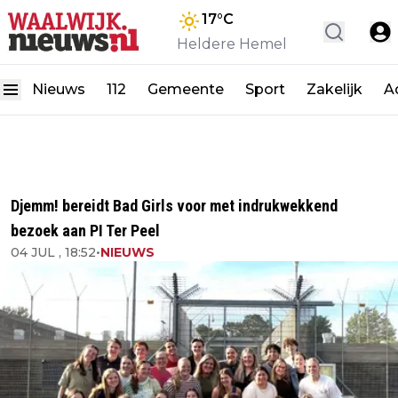
17
°C
Heldere Hemel
Nieuws
112
Gemeente
Sport
Zakelijk
A
Djemm! bereidt Bad Girls voor met indrukwekkend
bezoek aan PI Ter Peel
04 JUL , 18:52
•
NIEUWS