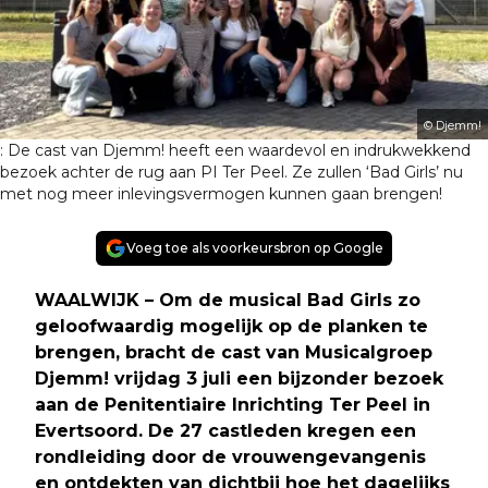
© Djemm!
: De cast van Djemm! heeft een waardevol en indrukwekkend
bezoek achter de rug aan PI Ter Peel. Ze zullen ‘Bad Girls’ nu
met nog meer inlevingsvermogen kunnen gaan brengen!
Voeg toe als voorkeursbron op Google
WAALWIJK – Om de musical Bad Girls zo
geloofwaardig mogelijk op de planken te
brengen, bracht de cast van Musicalgroep
Djemm! vrijdag 3 juli een bijzonder bezoek
aan de Penitentiaire Inrichting Ter Peel in
Evertsoord. De 27 castleden kregen een
rondleiding door de vrouwengevangenis
en ontdekten van dichtbij hoe het dagelijks