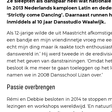
Ze sleepten als danspaar heel wat nationale 
in 2013 Nederlands kampioen Latin en deden
‘Strictly come Dancing’. Daarnaast runnen 
inmiddels al 10 jaar Dansstudio Waalwijk.
Als 12-jarige wilde de uit Maastricht afkomst
een bandje en mijn vriendinnetje vroeg me ee
echt mijn ding maar ik raakte toch enthousiast
danswereld in.’ Hij werd tweede in de eredivi
met het geven van danstrainingen. ‘Omdat het 
besloot ik me meer te gaan toeleggen op het
namen we in 2008 Dansschool Lizan over.’
Passie overbrengen
Rémi en Debbie besloten in 2014 te stoppen 
lezingen en workshops wereldwijd. ‘En natuur