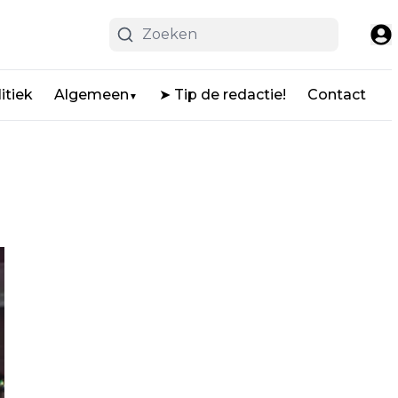
itiek
Algemeen
➤ Tip de redactie!
Contact
▼