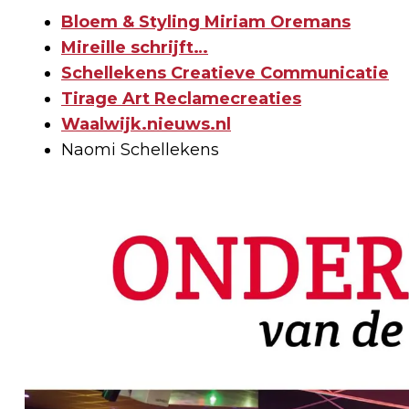
Bloem & Styling Miriam Oremans
Mireille schrijft…
Schellekens Creatieve Communicatie
Tirage Art Reclamecreaties
Waalwijk.nieuws.nl
Naomi Schellekens