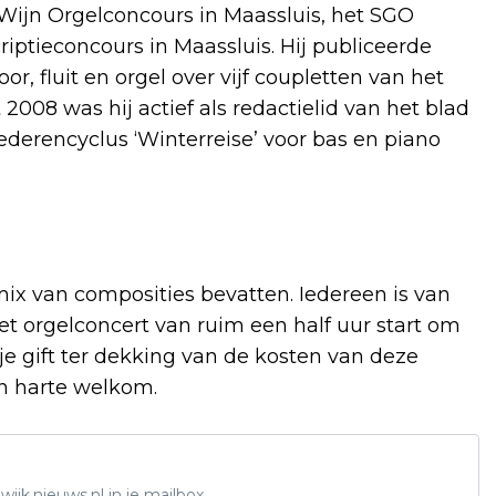
Wijn Orgelconcours in Maassluis, het SGO
ptieconcours in Maassluis. Hij publiceerde
, fluit en orgel over vijf coupletten van het
t 2008 was hij actief als redactielid van het blad
iederencyclus ‘Winterreise’ voor bas en piano
 mix van composities bevatten. Iedereen is van
 Het orgelconcert van ruim een half uur start om
je gift ter dekking van de kosten van deze
an harte welkom.
ijk.nieuws.nl in je mailbox