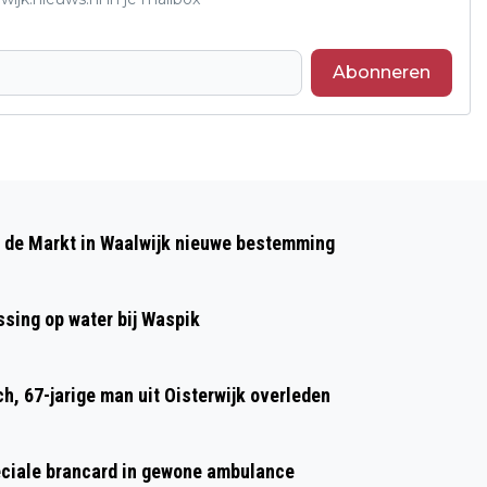
Abonneren
Volgend artikel
BEZOEK HET (H)OORCAFÉ IN WAALWIJK
p de Markt in Waalwijk nieuwe bestemming
VOOR ONTMOETING EN PRAKTISCHE
TIPS
sing op water bij Waspik
h, 67-jarige man uit Oisterwijk overleden
eciale brancard in gewone ambulance