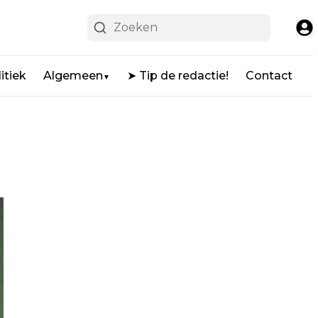
itiek
Algemeen
➤ Tip de redactie!
Contact
▼