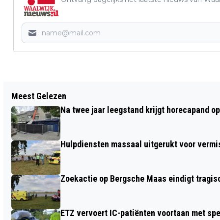
Vorig artikel
Meest Gelezen
WAALWIJK 9 VAN TPV WAALWIJK
Na twee jaar leegstand krijgt horecapand o
REKENT AF MET IMAGO VAN EEUWIGE
TWEEDE
Hulpdiensten massaal uitgerukt voor vermis
Zoekactie op Bergsche Maas eindigt tragisc
ETZ vervoert IC-patiënten voortaan met sp