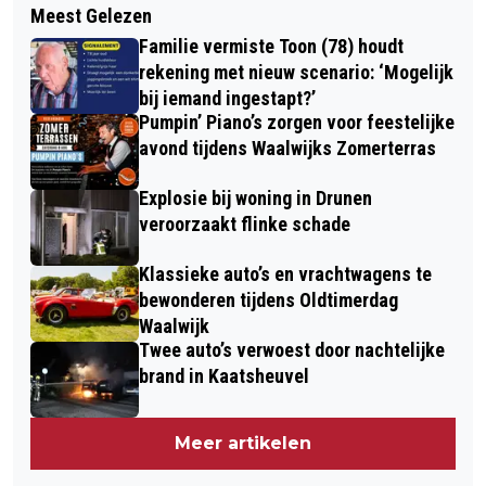
CLUBICOON HANS MULDER VERTREKT
Meest Gelezen
VAN BOWLEN TOT BOOTTOCHT:
BIJ RKC WAALWIJK
Familie vermiste Toon (78) houdt
SENIORENMAATJES LANGSTRAAT
rekening met nieuw scenario: ‘Mogelijk
VOLOP IN BEWEGING
bij iemand ingestapt?’
Pumpin’ Piano’s zorgen voor feestelijke
avond tijdens Waalwijks Zomerterras
Explosie bij woning in Drunen
veroorzaakt flinke schade
Klassieke auto’s en vrachtwagens te
bewonderen tijdens Oldtimerdag
Waalwijk
Twee auto’s verwoest door nachtelijke
brand in Kaatsheuvel
Meer artikelen