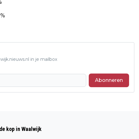
%
5%
ijk.nieuws.nl in je mailbox
Abonneren
Volgend artikel
WONINGINBRAAK PRINS
de kop in Waalwijk
BERNHARDSTRAAT WASPIK