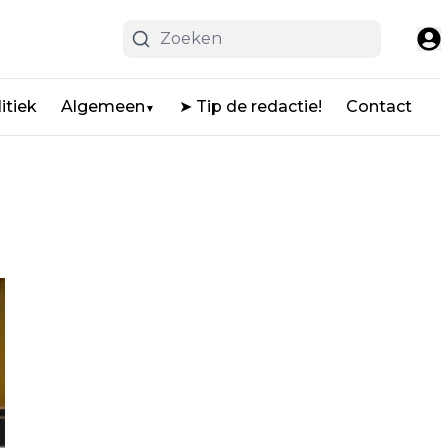
itiek
Algemeen
➤ Tip de redactie!
Contact
▼