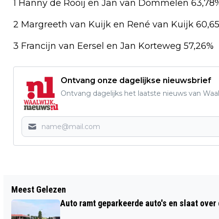
1 Hanny de Rooij en Jan van Dommelen 63,78
2 Margreeth van Kuijk en René van Kuijk 60,6
3 Francijn van Eersel en Jan Korteweg 57,26%
Ontvang onze dagelijkse nieuwsbrief
Ontvang dagelijks het laatste nieuws van Waalw
Vorig artikel
Meest Gelezen
WANDELEN DOOR OPBLAASBARE DARM
Auto ramt geparkeerde auto's en slaat over 
IN ETZ