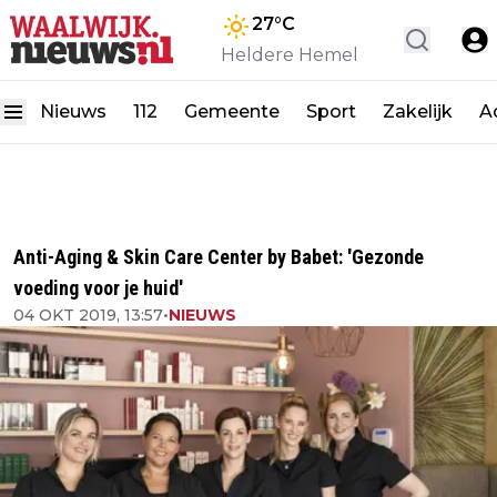
27
°C
Heldere Hemel
Nieuws
112
Gemeente
Sport
Zakelijk
A
Anti-Aging & Skin Care Center by Babet: 'Gezonde
voeding voor je huid'
04 OKT 2019, 13:57
•
NIEUWS