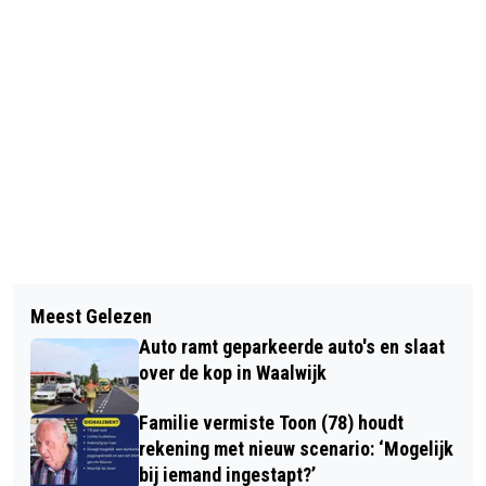
Vorig artikel
Volgend artikel
VERBOUWING ALBERT HEIJN DE ELS
Meest Gelezen
KENNIS AUTO BESTAAT 1 JAAR, DAT
WAALWIJK
Auto ramt geparkeerde auto's en slaat
MOET GEVIERD WORDEN! MOOIE
over de kop in Waalwijk
PRIJZEN TE WINNEN!
Familie vermiste Toon (78) houdt
rekening met nieuw scenario: ‘Mogelijk
bij iemand ingestapt?’