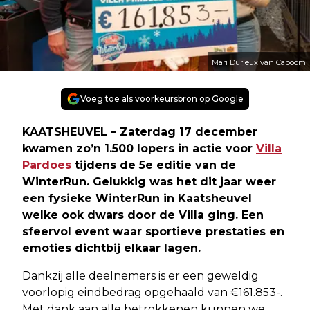
Mari Durieux van Caboom
Voeg toe als voorkeursbron op Google
KAATSHEUVEL – Zaterdag 17 december
kwamen zo’n 1.500 lopers in actie voor
Villa
Pardoes
tijdens de 5e editie van de
WinterRun. Gelukkig was het dit jaar weer
een fysieke WinterRun in Kaatsheuvel
welke ook dwars door de Villa ging. Een
sfeervol event waar sportieve prestaties en
emoties dichtbij elkaar lagen.
Dankzij alle deelnemers is er een geweldig
voorlopig eindbedrag opgehaald van €161.853-.
Met dank aan alle betrokkenen kunnen we