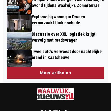
avond tijdens Waalwijks Zomerterras
Explosie bij woning in Drunen
veroorzaakt flinke schade
Discussie over XXL logistiek krijgt
vervolg met raadsvragen
Twee auto’s verwoest door nachtelijke
brand in Kaatsheuvel
Meer artikelen