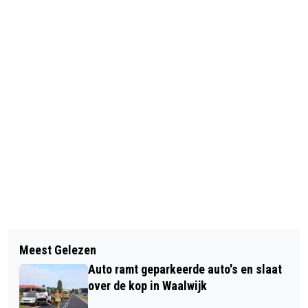
Vorig artikel
Volgend artikel
100.000 EURO UITGELOOFD VOOR
Meest Gelezen
ZELFVERTROUWEN EN KRACHT: EEN
GOUDEN TIP IN COLDCASE-ZAAK
Auto ramt geparkeerde auto's en slaat
GESLAAGDE WORKSHOP VOOR
HEIDY GOEDHART
over de kop in Waalwijk
VROUWEN