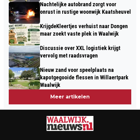
Nachtelijke autobrand zorgt voor
onrust in rustige woonwijk Kaatsheuvel
KrijgdeKleertjes verhuist naar Dongen
maar zoekt vaste plek in Waalwijk
Discussie over XXL logistiek krijgt
vervolg met raadsvragen
Nieuw zand voor speelplaats na
kapotgegooide flessen in Willaertpark
Waalwijk
Meer artikelen