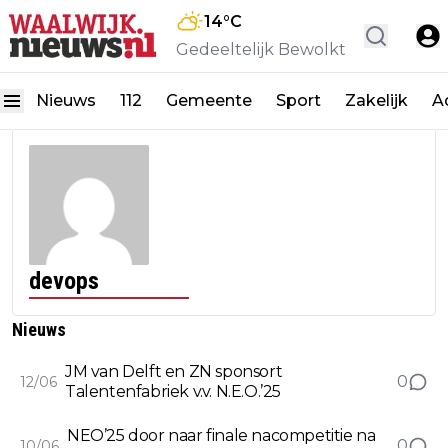
14
°C
Gedeeltelijk Bewolkt
Nieuws
112
Gemeente
Sport
Zakelijk
A
devops
Nieuws
JM van Delft en ZN sponsort
0
12/06
Talentenfabriek v.v. N.E.O.’25
NEO’25 door naar finale nacompetitie na
0
10/06