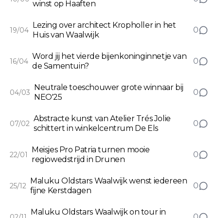
winst op Haaften
Lezing over architect Kropholler in het
0
19/04
Huis van Waalwijk
Word jij het vierde bijenkoninginnetje van
0
16/04
de Samentuin?
Neutrale toeschouwer grote winnaar bij
0
04/03
NEO'25
Abstracte kunst van Atelier Trés Jolie
0
07/02
schittert in winkelcentrum De Els
Meisjes Pro Patria turnen mooie
0
22/01
regiowedstrijd in Drunen
Maluku Oldstars Waalwijk wenst iedereen
0
25/12
fijne Kerstdagen
Maluku Oldstars Waalwijk on tour in
0
02/11