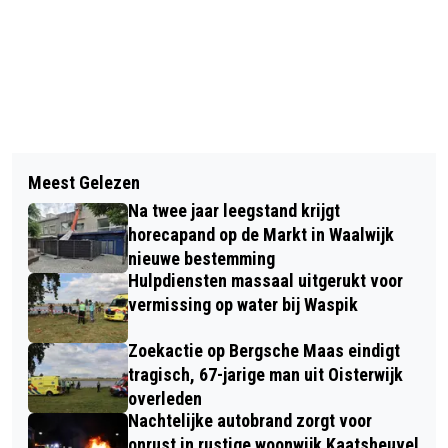
Vorig artikel
Volgend artikel
VERDACHTE OPGEPAKT NA
Meest Gelezen
PRO PATRIA-TURNSTERS STERK IN
STEEKPARTIJ OP VAKANTIEPARK IN
Na twee jaar leegstand krijgt
TEAMFINALE NIVEAU 7 IN DRUNEN
KAATSHEUVEL
horecapand op de Markt in Waalwijk
nieuwe bestemming
Hulpdiensten massaal uitgerukt voor
vermissing op water bij Waspik
Zoekactie op Bergsche Maas eindigt
tragisch, 67-jarige man uit Oisterwijk
overleden
Nachtelijke autobrand zorgt voor
onrust in rustige woonwijk Kaatsheuvel