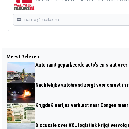
Vorig artikel
Meest Gelezen
GEMEENTE WAALWIJK KONDIGT
Auto ramt geparkeerde auto's en slaat over 
SUBSIDIEKORTING VOOR CULTURELE
PARTNERS AAN
Nachtelijke autobrand zorgt voor onrust in
KrijgdeKleertjes verhuist naar Dongen maar
Discussie over XXL logistiek krijgt vervol