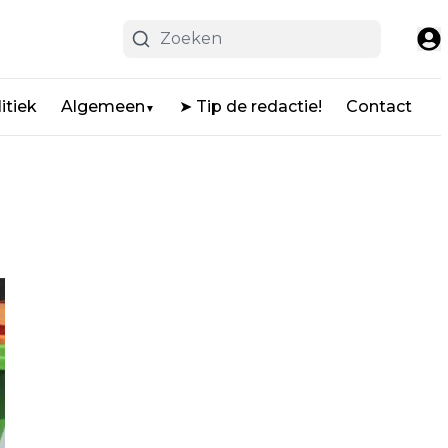
itiek
Algemeen
➤ Tip de redactie!
Contact
▼