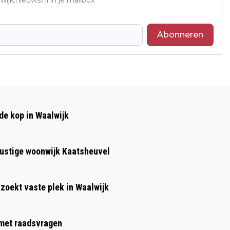
Abonneren
Volgend artikel
WAAROM STEEDS MEER ONDERNEMERS
de kop in Waalwijk
HUN TELEFOON ZAKELIJK
AANSCHAFFEN
 rustige woonwijk Kaatsheuvel
 zoekt vaste plek in Waalwijk
g met raadsvragen