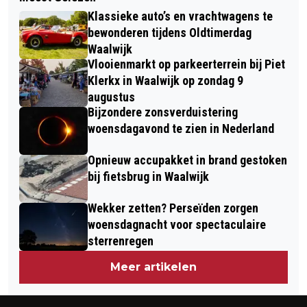
IN MEMORIAM: TROEDIE TREFFERS
VERWEIJ NA 26 JAAR INZET VOOR
Klassieke auto’s en vrachtwagens te
UIT SPRANG-CAPELLE
VILLA PARDOES
bewonderen tijdens Oldtimerdag
Waalwijk
Vlooienmarkt op parkeerterrein bij Piet
Klerkx in Waalwijk op zondag 9
augustus
Bijzondere zonsverduistering
woensdagavond te zien in Nederland
Opnieuw accupakket in brand gestoken
bij fietsbrug in Waalwijk
Wekker zetten? Perseïden zorgen
woensdagnacht voor spectaculaire
sterrenregen
Meer artikelen