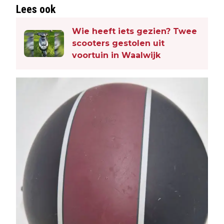
Lees ook
Wie heeft iets gezien? Twee
scooters gestolen uit
voortuin in Waalwijk