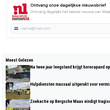
Ontvang onze dagelijkse nieuwsbrief
Ontvang dagelijks het laatste nieuws van Waalw
Vorig artikel
Meest Gelezen
AL 75 JAAR VERBONDEN AAN PRO
Na twee jaar leegstand krijgt horecapand o
PATRIA: WILLY VOS BLIJFT BEWEGEN EN
BETROKKEN
Hulpdiensten massaal uitgerukt voor vermis
Zoekactie op Bergsche Maas eindigt tragisc