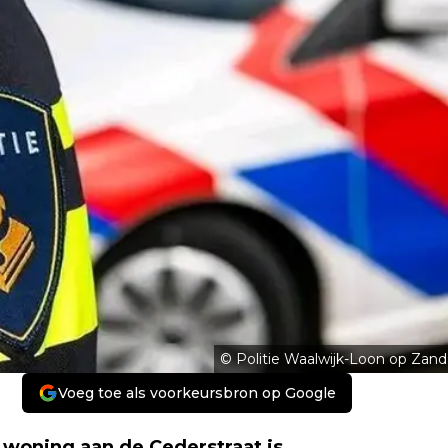
© Politie Waalwijk-Loon op Zand
Voeg toe als voorkeursbron op Google
woning aan de Cederstraat is