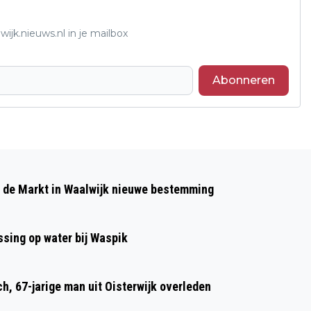
ijk.nieuws.nl in je mailbox
Abonneren
Volgend artikel
CBW-KEURMERK BEVESTIGT
p de Markt in Waalwijk nieuwe bestemming
BETROUWBAARHEID VAN GP DECOR
sing op water bij Waspik
h, 67-jarige man uit Oisterwijk overleden