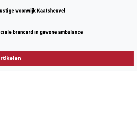
 rustige woonwijk Kaatsheuvel
eciale brancard in gewone ambulance
rtikelen