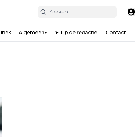
itiek
Algemeen
➤ Tip de redactie!
Contact
▼