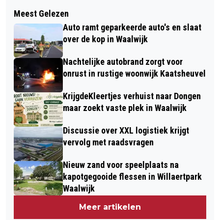
Volgend artikel
GEMAAID GRAS VAT VLAM IN
Meest Gelezen
HANNY EN MAARTEN WINNEN DERDE
WEILAND BIJ SPRANG-CAPELLE
Auto ramt geparkeerde auto's en slaat
ZOMERAVOND DRIVE VAN
over de kop in Waalwijk
BRIDGECLUB WAALWIJK
Nachtelijke autobrand zorgt voor
onrust in rustige woonwijk Kaatsheuvel
KrijgdeKleertjes verhuist naar Dongen
maar zoekt vaste plek in Waalwijk
Discussie over XXL logistiek krijgt
vervolg met raadsvragen
Nieuw zand voor speelplaats na
kapotgegooide flessen in Willaertpark
Waalwijk
Meer artikelen