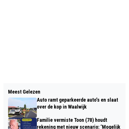
Vorig artikel
Volgend artikel
HULPDIENSTEN MASSAAL UITGERUKT
Meest Gelezen
LOKAAL BELANG STELT NIEUWE
VOOR REANIMATIE IN DE EFTELING
Auto ramt geparkeerde auto's en slaat
VRAGEN OVER TOEKOMST
over de kop in Waalwijk
KROPHOLLERENSEMBLE OOST
Familie vermiste Toon (78) houdt
rekening met nieuw scenario: ‘Mogelijk