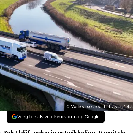
© Verkeersschool Frits van Zelst
Voeg toe als voorkeursbron op Google
elst blijft volop in ontwikkeling. Vanuit de