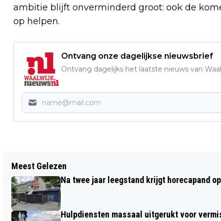
ambitie blijft onverminderd groot: ook de ko
op helpen.
Ontvang onze dagelijkse nieuwsbrief
Ontvang dagelijks het laatste nieuws van Waalw
Vorig artikel
Meest Gelezen
GEMEENTEPAGINA WEEK 27 EN
Na twee jaar leegstand krijgt horecapand o
OFFICIËLE BEKENDMAKINGEN IN
WAALWIJK
Hulpdiensten massaal uitgerukt voor vermis