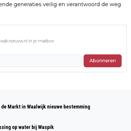
mende generaties veilig en verantwoord de weg
ijk.nieuws.nl in je mailbox
Abonneren
Volgend artikel
RKC WAALWIJK WINT OEFENDUEL
p de Markt in Waalwijk nieuwe bestemming
TEGEN RW OBERHAUSEN
sing op water bij Waspik