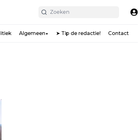
itiek
Algemeen
➤ Tip de redactie!
Contact
▼