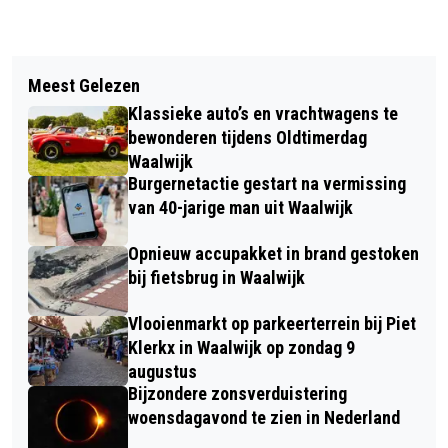
Vorig artikel
Volgend artikel
DE TILBURGSE KERMIS ZIT ER OP, IN
Meest Gelezen
MAN (21) SLAAT EN TRAPT VRIENDIN
WAALWIJK GAAT ‘IE NOG EVEN DOOR!
Klassieke auto’s en vrachtwagens te
BEWUSTELOOS EN GOOIT HAAR UIT
bewonderen tijdens Oldtimerdag
AUTO IN WASPIK
Waalwijk
Burgernetactie gestart na vermissing
van 40-jarige man uit Waalwijk
Opnieuw accupakket in brand gestoken
bij fietsbrug in Waalwijk
Vlooienmarkt op parkeerterrein bij Piet
Klerkx in Waalwijk op zondag 9
augustus
Bijzondere zonsverduistering
woensdagavond te zien in Nederland