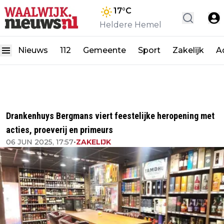
17
°C
Heldere Hemel
Nieuws
112
Gemeente
Sport
Zakelijk
A
Drankenhuys Bergmans viert feestelijke heropening met
acties, proeverij en primeurs
06 JUN 2025, 17:57
•
ZAKELIJK