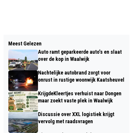
Vorig artikel
Volgend artikel
SINT-JAN WAALWIJK DOET MEE AAN
Meest Gelezen
FIETSSTER GEWOND BIJ AANRIJDING
LANDELIJKE OPEN KERKENDAG OP 9
Auto ramt geparkeerde auto's en slaat
OP ROTONDE IN SPRANG-CAPELLE
JUNI
over de kop in Waalwijk
Nachtelijke autobrand zorgt voor
onrust in rustige woonwijk Kaatsheuvel
KrijgdeKleertjes verhuist naar Dongen
maar zoekt vaste plek in Waalwijk
Discussie over XXL logistiek krijgt
vervolg met raadsvragen