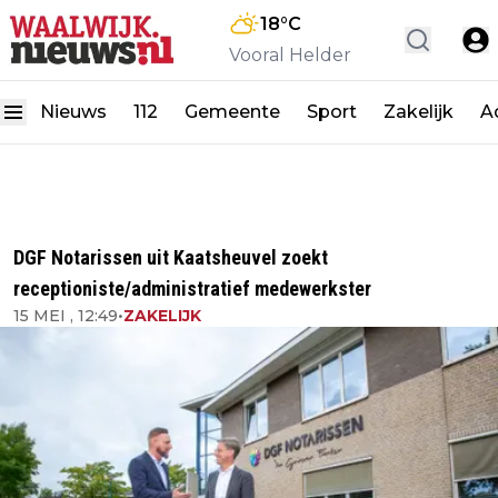
18
°C
Vooral Helder
Nieuws
112
Gemeente
Sport
Zakelijk
A
DGF Notarissen uit Kaatsheuvel zoekt
receptioniste/administratief medewerkster
15 MEI , 12:49
•
ZAKELIJK