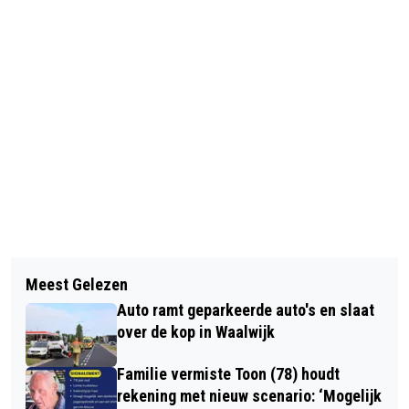
Vorig artikel
Volgend artikel
SHC ONDERZOEKT BEKENDHEID
Meest Gelezen
POLITIE ZOEKT BESTUURDER
ONDER HUURDERS VAN CASADE MET
Auto ramt geparkeerde auto's en slaat
BAKWAGEN NA ONGEVAL MET
GROTE ENQUÊTE
over de kop in Waalwijk
MOTORRIJDER BIJ WAALWIJK
Familie vermiste Toon (78) houdt
rekening met nieuw scenario: ‘Mogelijk