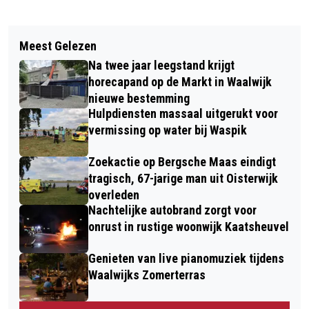
Vorig artikel
Volgend artikel
RWB JO10-2 SLUIT TWEEDE FASE AF
Meest Gelezen
ETZ DRAAIT WEEKENDDIENST OP
MET OVERTUIGENDE ZEGE
Na twee jaar leegstand krijgt
FEESTDAGEN ROND DE
horecapand op de Markt in Waalwijk
JAARWISSELING
nieuwe bestemming
Hulpdiensten massaal uitgerukt voor
vermissing op water bij Waspik
Zoekactie op Bergsche Maas eindigt
tragisch, 67-jarige man uit Oisterwijk
overleden
Nachtelijke autobrand zorgt voor
onrust in rustige woonwijk Kaatsheuvel
Genieten van live pianomuziek tijdens
Waalwijks Zomerterras