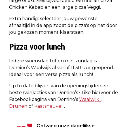
large of xxl. Kies bijvoorbeeld een italian pizza
Chicken Kebab en een large pizza Veggi.
Extra handig: selecteer jouw gewenste
afhaaltijd in de app zodat de pizza's op het door
jou gekozen moment klaarstaan.
Pizza voor lunch
Iedere woensdag tot en met zondag is
Domino’s Waalwijk al vanaf 11:30 uur geopend.
Ideaal voor een verse pizza als lunch!
Up to date blijven van de openingstijden en
beste (win)acties van Domino’s? Like hiervoor de
Facebookpagina van Domino’s
Waalwijk
,
Drunen
of
Kaatsheuvel
.
Ontvang onze dagelijkse