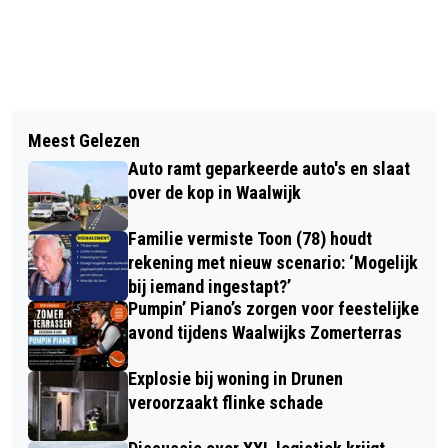
Vorig artikel
Volgend artikel
HALVE ZOLEN FESTIVAL IN HET
Meest Gelezen
STICHTING BRABANT MAATJES
TEKEN VAN 'CATWOLK'
Auto ramt geparkeerde auto's en slaat
WAALWIJK ORGANISEERT GRATIS
over de kop in Waalwijk
SPELLETJESAVOND OP DINSDAG 5
Familie vermiste Toon (78) houdt
MAART
rekening met nieuw scenario: ‘Mogelijk
bij iemand ingestapt?’
Pumpin’ Piano’s zorgen voor feestelijke
avond tijdens Waalwijks Zomerterras
Explosie bij woning in Drunen
veroorzaakt flinke schade